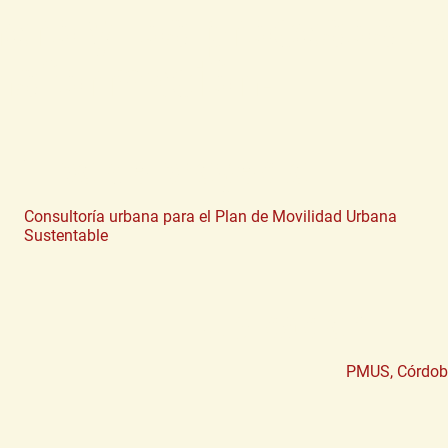
ero y los procesos d
nsformación.
Tipo de proyecto
Consultoría urbana para el Plan de Movilidad Urbana
Sustentable
Ubicación
PMUS, Córdo