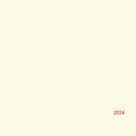
gén
tra
Fecha
2024