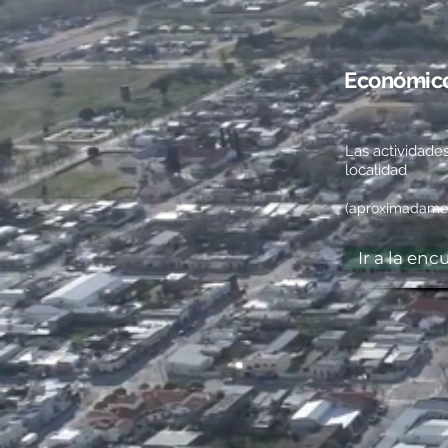
Económico
Las actividades
localidad
(aproximadamen
Ir a la enc