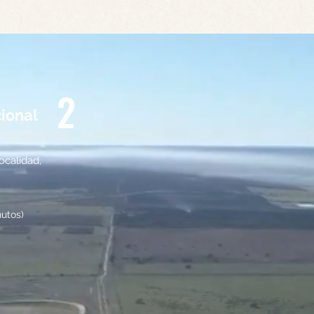
2
cional
localidad,
utos)