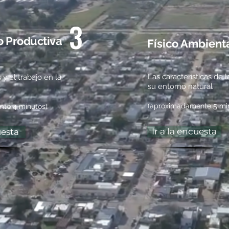
3
 Productiva
Físico Ambient
Las características de l
 y el trabajo en la
su entorno natural
(aproximadamente 5 mi
te 4 minutos)
Ir a la encuesta
uesta