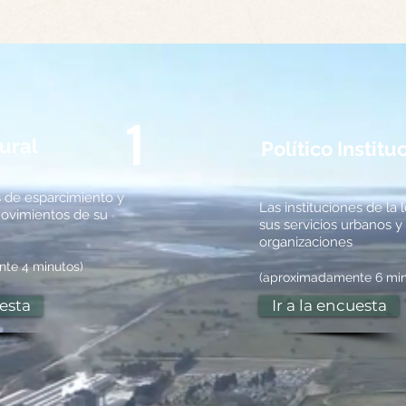
1
ural
Político Institu
s de esparcimiento y
Las instituciones de la 
 movimientos de su
sus servicios urbanos y
organizaciones
te 4 minutos)
(aproximadamente 6 min
uesta
Ir a la encuesta