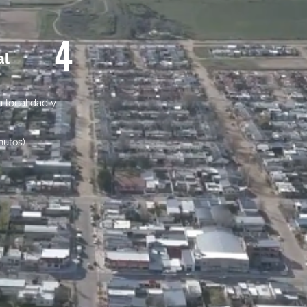
4
al
a localidad y
nutos)